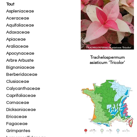
Tout
Aspleniaceae
Aceraceae
Aquifoliaceae
Adoxaceae
Apiaceae
Araliaceae
Apocynaceae
Trachelospermum
Arbre Arbuste
asiaticum 'Tricolor'
Bignoniaceae
Berberidaceae
Clusiaceae
Calycanthaceae
Caprifoliaceae
Cornaceae
Dicksoniaceae
Ericaceae
Fagaceae
Grimpantes