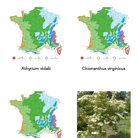
Athyrium vidalii
Chionanthus virginicus