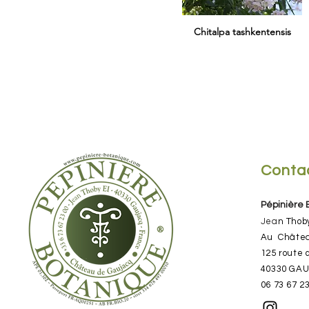
Chitalpa tashkentensis
Conta
Pépinière
Jea
n Thob
​Au Châte
125 route 
40330 GA
06 73 67 2