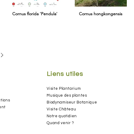
Cornus florida 'Pendula'
Cornus hongkongensis
Liens utiles
Visite Plant
arium
Musique d
es plantes
ctions
Biodynamiseur Botan
ique
ent
Visite
Château
Notre quot
idien
Quand ven
ir ?