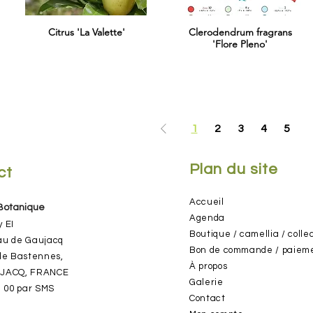
Citrus 'La Valette'
Clerodendrum fragrans
'Flore Pleno'
1
2
3
4
5
Plan du site
ct
Accueil
 Botanique
Agenda
y EI
Boutique / camellia / colle
au de Gaujacq
Bon de commande / paiem
de Bastennes,
À pr
opos
UJACQ, FRANCE
Gale
rie
3 00
par SMS
Cont
act