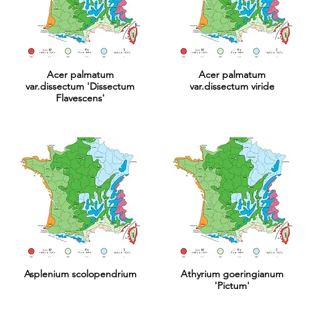
Acer palmatum
Acer palmatum
var.dissectum 'Dissectum
var.dissectum viride
Flavescens'
Asplenium scolopendrium
Athyrium goeringianum
'Pictum'