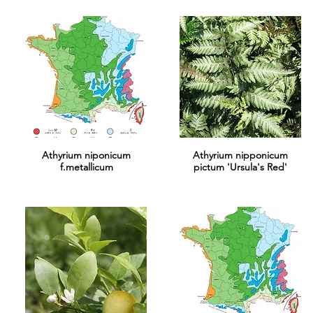
Athyrium niponicum
Athyrium nipponicum
f.metallicum
pictum 'Ursula's Red'