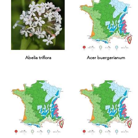
Abelia triflora
Acer buergerianum