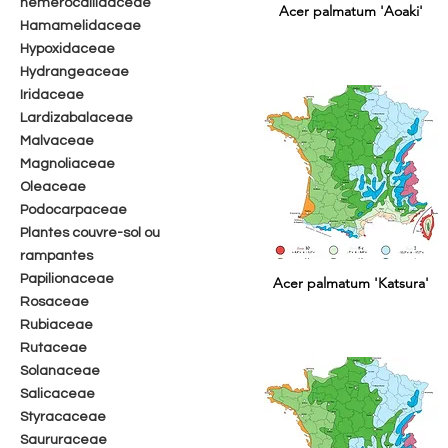
hemerocallidaceae
Acer palmatum 'Aoaki'
Hamamelidaceae
Hypoxidaceae
Hydrangeaceae
Iridaceae
Lardizabalaceae
Malvaceae
Magnoliaceae
Oleaceae
Podocarpaceae
Plantes couvre-sol ou
rampantes
Papilionaceae
Acer palmatum 'Katsura'
Rosaceae
Rubiaceae
Rutaceae
Solanaceae
Salicaceae
Styracaceae
Saururaceae