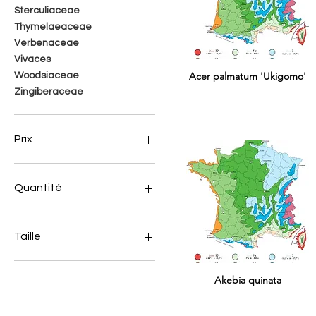
Sterculiaceae
Thymelaeaceae
Verbenaceae
Vivaces
Acer palmatum 'Ukigomo'
Woodsiaceae
Zingiberaceae
Prix
0 €
34 €
Quantité
1 plant
Lot de 2 plants
Taille
Lot de 4 plants
C1 en 20/30cm
Akebia quinata
C1.4
C3
C7