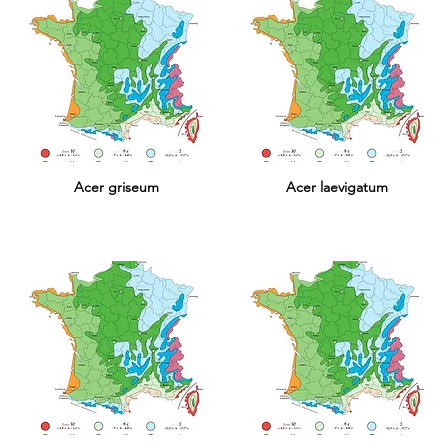
Acer griseum
Acer laevigatum