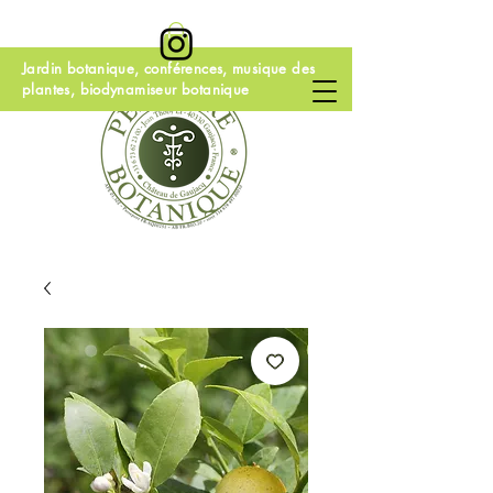
Jardin botanique, conférences, musique des
plantes, biodynamiseur botanique