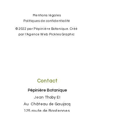
Mentions l
égales
Politiques de c
onfidentialité
© 2022 par Pépinière Botanique. Créé
par l'Agence Web Pickles Graphic
Contact
Pépinière Botanique
Jea
n Thoby EI
​Au Château de Gaujacq
125 route de Bastennes,
40330 GAUJACQ, FRANCE
06 73 67 23 00
par SMS