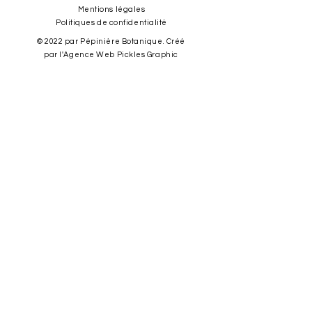
Mentions l
égales
Politiques de c
onfidentialité
© 2022 par Pépinière Botanique. Créé
par l'Agence Web Pickles Graphic
Contact
Pépinière Botanique
Jea
n Thoby EI
​Au Château de Gaujacq
125 route de Bastennes,
40330 GAUJACQ, FRANCE
06 73 67 23 00
par SMS