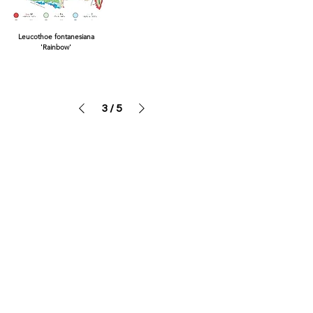
Leucothoe fontanesiana
'Rainbow'
3
/
5