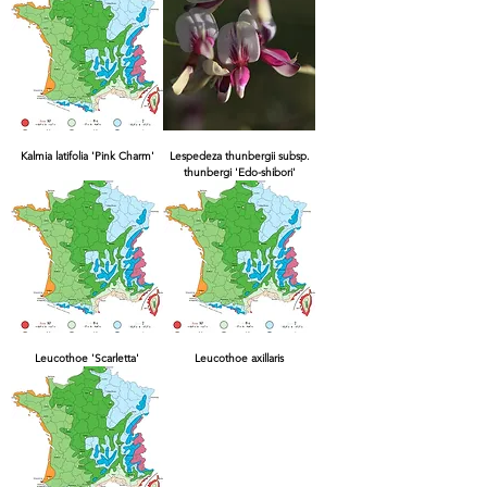
Kalmia latifolia 'Pink Charm'
Lespedeza thunbergii subsp.
thunbergi 'Edo-shibori'
Leucothoe 'Scarletta'
Leucothoe axillaris