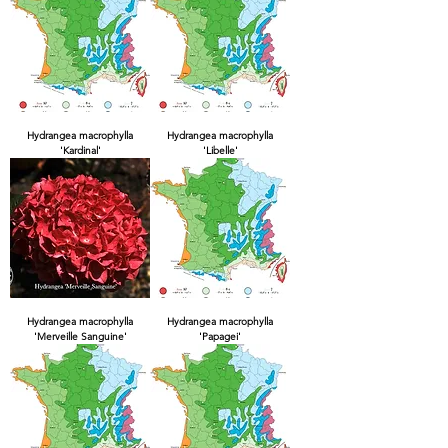
Hydrangea macrophylla
Hydrangea macrophylla
'Kardinal'
'Libelle'
Hydrangea macrophylla
Hydrangea macrophylla
'Merveille Sanguine'
'Papagei'