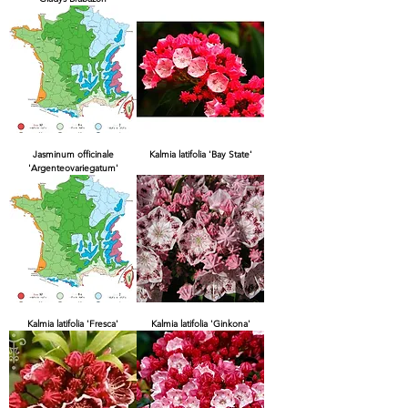
Jasminum officinale
Kalmia latifolia 'Bay State'
'Argenteovariegatum'
Kalmia latifolia 'Fresca'
Kalmia latifolia 'Ginkona'