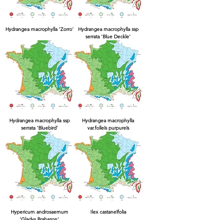
Hydrangea macrophylla 'Zorro'
Hydrangea macrophylla ssp
serrata 'Blue Deckle'
Hydrangea macrophylla ssp
Hydrangea macrophylla
serrata 'Bluebird'
var.folleïs purpureïs
Hypericum androsaemum
Ilex castaneïfolia
'Gladys Brabazon'