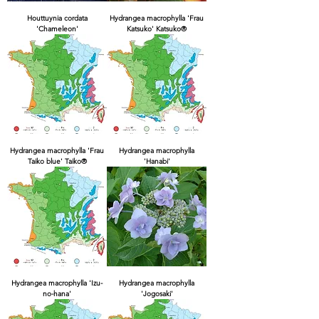
Houttuynia cordata
Hydrangea macrophylla 'Frau
'Chameleon'
Katsuko' Katsuko®
Hydrangea macrophylla 'Frau
Hydrangea macrophylla
Taiko blue' Taiko®
'Hanabi'
Hydrangea macrophylla 'Izu-
Hydrangea macrophylla
no-hana'
'Jogosaki'