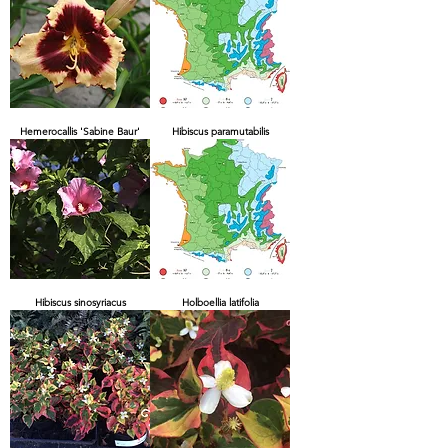
Hemerocallis 'Sabine Baur'
Hibiscus paramutabilis
Hibiscus sinosyriacus
Holboellia latifolia