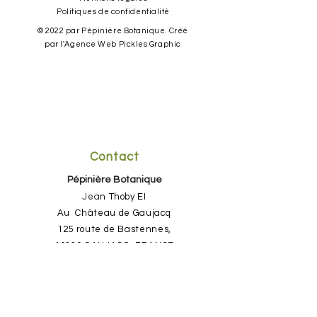
Politiques de c
onfidentialité
© 2022 par Pépinière Botanique. Créé
par l'Agence Web Pickles Graphic
Contact
Pépinière Botanique
Jea
n Thoby EI
​Au Château de Gaujacq
125 route de Bastennes,
40330 GAUJACQ, FRANCE
06 73 67 23 00
par SMS