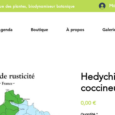
Mo
que des plantes, biodynamiseur botanique
Agenda
Boutique
À propos
Galeri
Hedych
coccin
Prix
0,00 €
Quantité
*