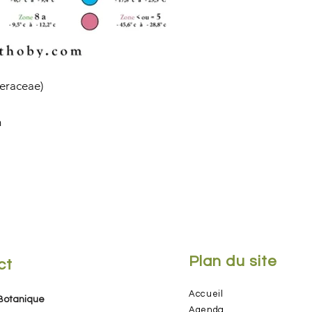
eraceae)
m
Plan du site
ct
Accueil
 Botanique
Agenda