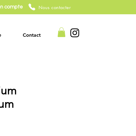
n compte
Nous contacter
e
Contact
ium
eum