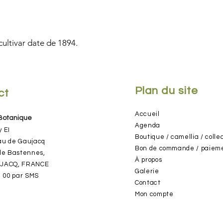
ultivar date de 1894.
Plan du site
ct
Accueil
 Botanique
Agenda
y EI
Boutique / camellia / colle
au de Gaujacq
Bon de commande / paiem
de Bastennes,
À pr
opos
UJACQ, FRANCE
Gale
rie
3 00
par SMS
Cont
act
Mon compte