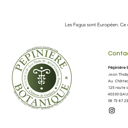
Les Fagus sont Européen. Ce c
Conta
Pépinière
Jea
n Thob
​Au Châte
125 route 
40330 GA
06 73 67 2