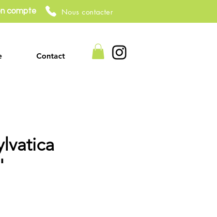
n compte
Nous contacter
e
Contact
lvatica
'