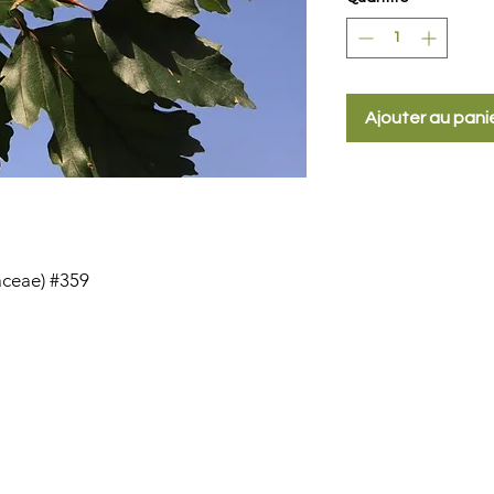
Ajouter au pani
aceae) #359