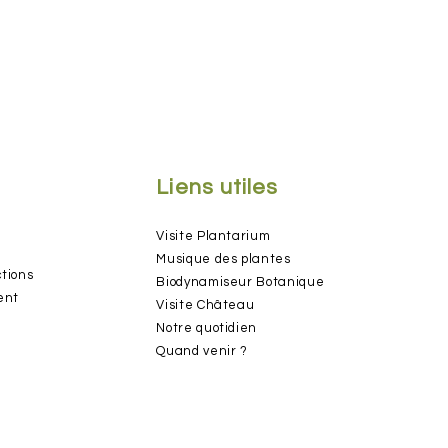
Liens utiles
Visite Plant
arium
Musique d
es plantes
ctions
Biodynamiseur Botan
ique
ent
Visite
Château
Notre quot
idien
Quand ven
ir ?