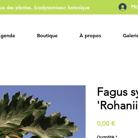
Mo
que des plantes, biodynamiseur botanique
Agenda
Boutique
À propos
Galeri
Fagus sy
'Rohanii
Prix
0,00 €
Quantité
*